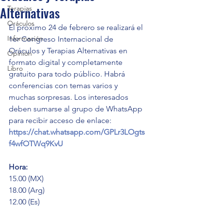
Alternativas
Terapias
Oráculos
El próximo 24 de febrero se realizará el 
Información
1er Congreso Internacional de 
Oráculos y Terapias Alternativas en 
Opinión
formato digital y completamente 
Libro
gratuito para todo público. Habrá 
conferencias con temas varios y 
muchas sorpresas. Los interesados 
deben sumarse al grupo de WhatsApp 
para recibir acceso de enlace: 
https://chat.whatsapp.com/GPLr3LOgts
f4wfOTWq9KvU
Hora:
15.00 (MX)
18.00 (Arg)
12.00 (Es)