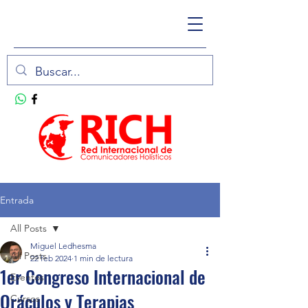
Entrada
All Posts
Miguel Ledhesma
All Posts
22 feb 2024
1 min de lectura
1er Congreso Internacional de
Eventos
Oráculos y Terapias
Cursos