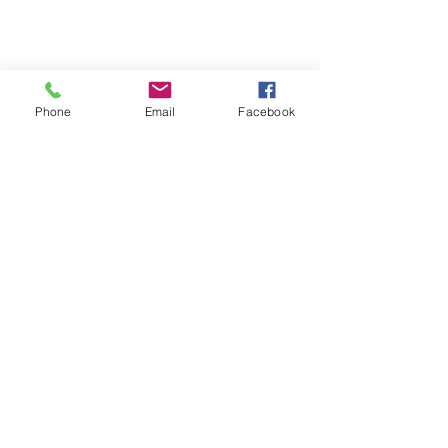
Phone
Email
Facebook
Eventos
Terapias
Oráculos
Ver todo
Entradas recientes