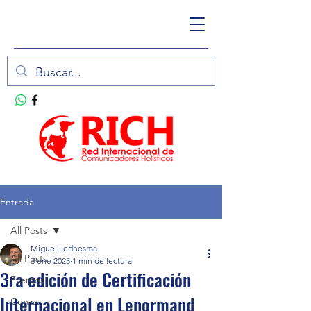
Entrada
All Posts
Miguel Ledhesma
All Posts
3 ene 2025
1 min de lectura
3ra edición de Certificación
Eventos
Internacional en Lenormand
Cursos