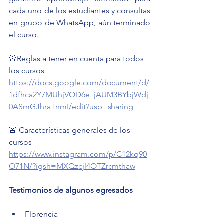
cada uno de los estudiantes y consultas 
en grupo de WhatsApp, aún terminado 
el curso.
🚨Reglas a tener en cuenta para todos 
los cursos
https://docs.google.com/document/d/
1dfhca2Y7MUhjVQD6e_jAUM3BYbjWdj
0ASmGJhraTnmI/edit?usp=sharing
🚨 Características generales de los 
cursos 
https://www.instagram.com/p/C12kq90
O71N/?igsh=MXQzcjl4OTZrcmthaw
Testimonios de algunos egresados
Florencia 