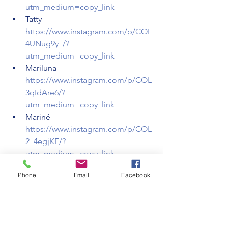
utm_medium=copy_link
Tatty 
https://www.instagram.com/p/COL
4UNug9y_/?
utm_medium=copy_link
Mariluna 
https://www.instagram.com/p/COL
3qIdAre6/?
utm_medium=copy_link
Mariné 
https://www.instagram.com/p/COL
2_4egjKF/?
utm_medium=copy_link
Marianela 
Phone
Email
Facebook
https://www.instagram.com/p/COL
2avyAOw9/?
utm_medium=copy_link
Sobre el capacitador