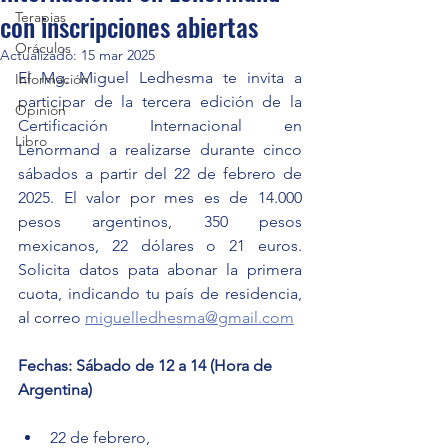
con inscripciones abiertas
Terapias
Oráculos
Actualizado:
15 mar 2025
El Mg. Miguel Ledhesma te invita a 
Información
participar de la tercera edición de la 
Opinión
Certificación Internacional en 
Libro
Lenormand a realizarse durante cinco 
sábados a partir del 22 de febrero de 
2025. El valor por mes es de 14.000 
pesos argentinos, 350 pesos 
mexicanos, 22 dólares o 21 euros. 
Solicita datos pata abonar la primera 
cuota, indicando tu país de residencia, 
al correo 
miguelledhesma@gmail.com
Fechas: Sábado de 12 a 14 (Hora de 
Argentina)
22 de febrero,