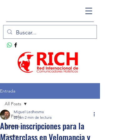
Entrada
All Posts
Miguel Ledhesma
All Posts
22 jun
2 min de lectura
Abren inscripciones para la
Eventos
Masterclass en Velomancia y
Cursos