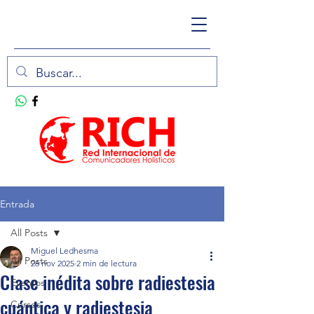
Entrada
All Posts
Miguel Ledhesma
All Posts
26 nov 2025
2 min de lectura
Clase inédita sobre radiestesia
Eventos
cuántica y radiestesia
Cursos