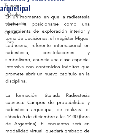
arquetipal
Terapias
Oráculos
En un momento en que la radiestesia 
Información
vuelve a posicionarse como una 
herramienta de exploración interior y 
Opinión
toma de decisiones, el magíster Miguel 
Libro
Ledhesma, referente internacional en 
radiestesia, constelaciones y 
simbolismo, anuncia una clase especial 
intensiva con contenidos inéditos que 
promete abrir un nuevo capítulo en la 
disciplina.
La formación, titulada Radiestesia 
cuántica: Campos de probabilidad y 
radiestesia arquetipal, se realizará el 
sábado 6 de diciembre a las 14:30 (hora 
de Argentina). El encuentro será en 
modalidad virtual, quedará grabado de 