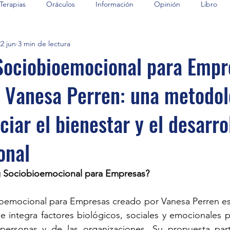
Terapias
Oráculos
Información
Opinión
Libro
22 jun
3 min de lectura
Sociobioemocional para Empr
 Vanesa Perren: una metodol
ciar el bienestar y el desarro
onal
g Sociobioemocional para Empresas?
oemocional para Empresas creado por Vanesa Perren es
integra factores biológicos, sociales y emocionales pa
 personas y de las organizaciones. Su propuesta par