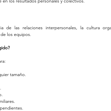
e en los resultados personales y colectivos.
ia de las relaciones interpersonales, la cultura organ
 de los equipos.
gido?
ara:
quier tamaño.
.
o.
iliares.
ependientes.