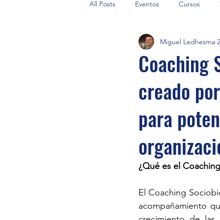
All Posts
Eventos
Cursos
Miguel Ledhesma
Coaching 
creado por
para poten
organizaci
¿Qué es el Coachin
El Coaching Sociobi
acompañamiento que 
crecimiento de las