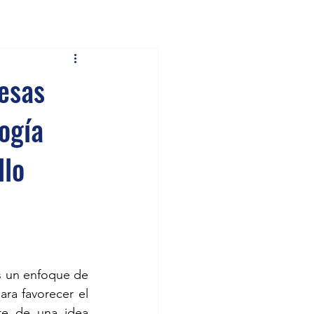
esas
ogía
llo
 un enfoque de 
ra favorecer el 
te de una idea 