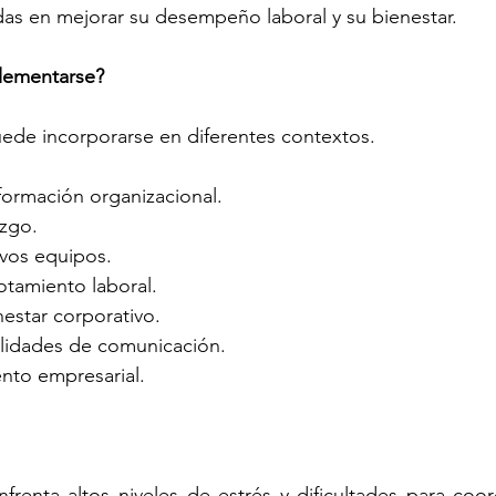
das en mejorar su desempeño laboral y su bienestar.
lementarse?
ede incorporarse en diferentes contextos.
formación organizacional.
azgo.
vos equipos.
otamiento laboral.
estar corporativo.
ilidades de comunicación.
ento empresarial.
renta altos niveles de estrés y dificultades para coor