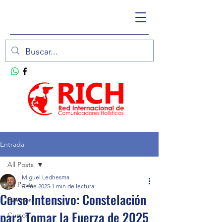
Entrada
All Posts
Miguel Ledhesma
All Posts
6 ene 2025
1 min de lectura
Curso Intensivo: Constelación
Eventos
para Tomar la Fuerza de 2025
Cursos