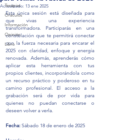
Terapias
Actualizado:
13 ene 2025
Esta única sesión está diseñada para 
Oráculos
que vivas una experiencia 
Información
transformadora. Participarás en una 
Opinión
constelación que te permitirá conectar 
con la fuerza necesaria para encarar el 
Libro
2025 con claridad, enfoque y energía 
renovada. Además, aprenderás cómo 
aplicar esta herramienta con tus 
propios clientes, incorporándola como 
un recurso práctico y poderoso en tu 
camino profesional. El acceso a la 
grabación será de por vida para 
quienes no puedan conectarse o 
deseen volver a verla.
Fecha:
 Sábado 18 de enero de 2025