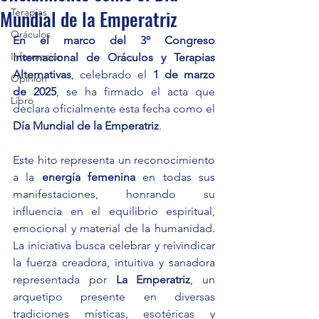
Mundial de la Emperatriz
Terapias
Oráculos
En el marco del 3º Congreso 
Información
Internacional de Oráculos y Terapias 
Alternativas
, celebrado el 
1 de marzo 
Opinión
de 2025
, se ha firmado el acta que 
Libro
declara oficialmente esta fecha como el 
Día Mundial de la Emperatriz
.
Este hito representa un reconocimiento 
a la 
energía femenina
 en todas sus 
manifestaciones, honrando su 
influencia en el equilibrio espiritual, 
emocional y material de la humanidad. 
La iniciativa busca celebrar y reivindicar 
la fuerza creadora, intuitiva y sanadora 
representada por 
La Emperatriz
, un 
arquetipo presente en diversas 
tradiciones místicas, esotéricas y 