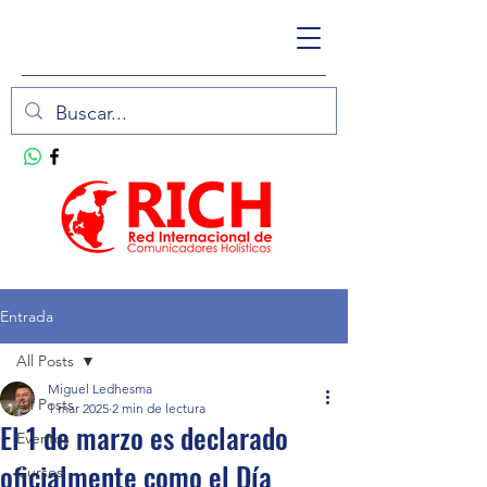
Entrada
All Posts
Miguel Ledhesma
All Posts
1 mar 2025
2 min de lectura
El 1 de marzo es declarado
Eventos
oficialmente como el Día
Cursos