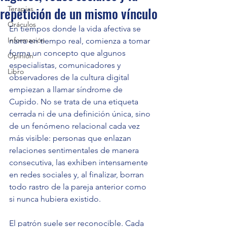
repetición de un mismo vínculo
Terapias
Oráculos
En tiempos donde la vida afectiva se 
Información
narra en tiempo real, comienza a tomar 
forma un concepto que algunos 
Opinión
especialistas, comunicadores y 
Libro
observadores de la cultura digital 
empiezan a llamar síndrome de 
Cupido. No se trata de una etiqueta 
cerrada ni de una definición única, sino 
de un fenómeno relacional cada vez 
más visible: personas que enlazan 
relaciones sentimentales de manera 
consecutiva, las exhiben intensamente 
en redes sociales y, al finalizar, borran 
todo rastro de la pareja anterior como 
si nunca hubiera existido.
El patrón suele ser reconocible. Cada 