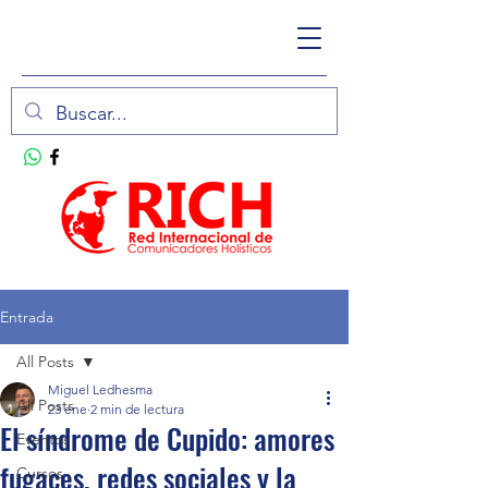
Entrada
All Posts
Miguel Ledhesma
All Posts
23 ene
2 min de lectura
El síndrome de Cupido: amores
Eventos
fugaces, redes sociales y la
Cursos