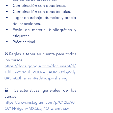
Combinación con otras áreas.
Combinación con otras terapias.
Lugar de trabajo, duración y precio 
de las sesiones.
Envío de material bibliográfico y 
etiquetas.
Práctica final.
🚨Reglas a tener en cuenta para todos 
los cursos
https://docs.google.com/document/d/
1dfhca2Y7MUhjVQD6e_jAUM3BYbjWdj
0ASmGJhraTnmI/edit?usp=sharing
🚨 Características generales de los 
cursos 
https://www.instagram.com/p/C12kq90
O71N/?igsh=MXQzcjl4OTZrcmthaw