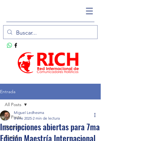
Entrada
All Posts
Miguel Ledhesma
All Posts
3 ene 2025
2 min de lectura
Inscripciones abiertas para 7ma
Eventos
Edición Maestría Internacional
Cursos