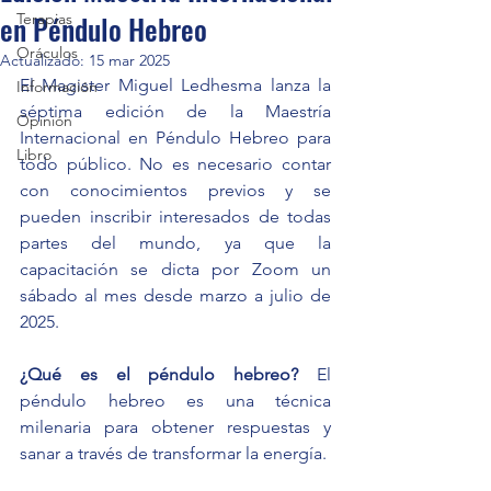
en Péndulo Hebreo
Terapias
Oráculos
Actualizado:
15 mar 2025
El Magister Miguel Ledhesma lanza la 
Información
séptima edición de la Maestría 
Opinión
Internacional en Péndulo Hebreo para 
Libro
todo público. No es necesario contar 
con conocimientos previos y se 
pueden inscribir interesados de todas 
partes del mundo, ya que la 
capacitación se dicta por Zoom un 
sábado al mes desde marzo a julio de 
2025.
¿Qué es el péndulo hebreo?
 El 
péndulo hebreo es una técnica 
milenaria para obtener respuestas y 
sanar a través de transformar la energía.