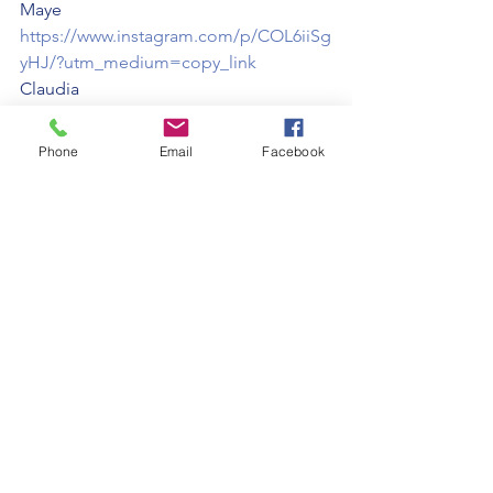
Maye 
https://www.instagram.com/p/COL6iiSg
yHJ/?utm_medium=copy_link
Claudia 
https://www.instagram.com/p/COL5pB
MAHTF/?utm_medium=copy_link
Phone
Email
Facebook
Iván 
https://www.instagram.com/p/COL47U_
gLzR/?utm_medium=copy_link
Tatty 
https://www.instagram.com/p/COL4UN
ug9y_/?utm_medium=copy_link
Mariluna 
https://www.instagram.com/p/COL3qId
Are6/?utm_medium=copy_link
Mariné 
https://www.instagram.com/p/COL2_4e
gjKF/?utm_medium=copy_link
Marianela 