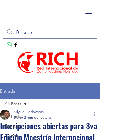
Entrada
All Posts
Miguel Ledhesma
All Posts
5 ene
2 min de lectura
Inscripciones abiertas para 8va
Eventos
Edición Maestría Internacional
Cursos