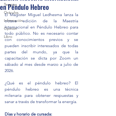
en Péndulo Hebreo
Terapias
Oráculos
El Magister Miguel Ledhesma lanza la 
Información
octava edición de la Maestría 
Internacional en Péndulo Hebreo para 
Opinión
todo público. No es necesario contar 
Libro
con conocimientos previos y se 
pueden inscribir interesados de todas 
partes del mundo, ya que la 
capacitación se dicta por Zoom un 
sábado al mes desde marzo a julio de 
2026.
¿Qué es el péndulo hebreo? El 
péndulo hebreo es una técnica 
milenaria para obtener respuestas y 
sanar a través de transformar la energía.
Días y horario de cursada: