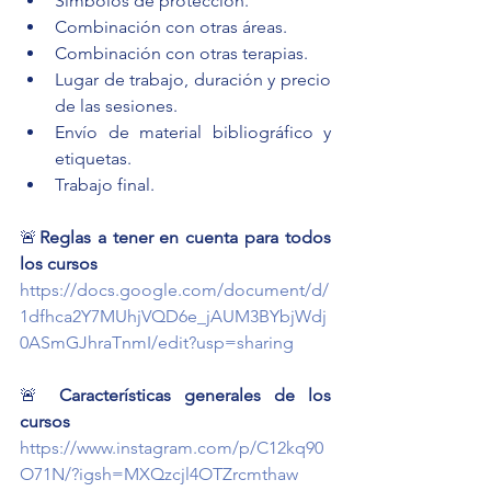
Símbolos de protección.
Combinación con otras áreas.
Combinación con otras terapias.
Lugar de trabajo, duración y precio 
de las sesiones.
Envío de material bibliográfico y 
etiquetas.
Trabajo final.
🚨
Reglas a tener en cuenta para todos 
los cursos
https://docs.google.com/document/d/
1dfhca2Y7MUhjVQD6e_jAUM3BYbjWdj
0ASmGJhraTnmI/edit?usp=sharing
🚨 
Características generales de los 
cursos 
https://www.instagram.com/p/C12kq90
O71N/?igsh=MXQzcjl4OTZrcmthaw