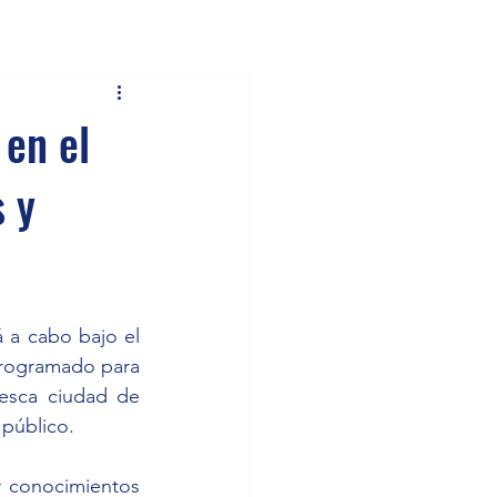
 en el
 y
 a cabo bajo el 
programado para 
esca ciudad de 
 público.
r conocimientos 