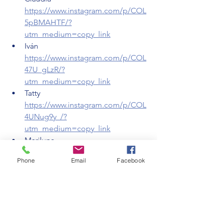
https://www.instagram.com/p/COL
5pBMAHTF/?
utm_medium=copy_link
Iván 
https://www.instagram.com/p/COL
47U_gLzR/?
utm_medium=copy_link
Tatty 
https://www.instagram.com/p/COL
4UNug9y_/?
utm_medium=copy_link
Mariluna 
https://www.instagram.com/p/COL
Phone
Email
Facebook
3qIdAre6/?
utm_medium=copy_link
Mariné 
https://www.instagram.com/p/COL
2_4egjKF/?