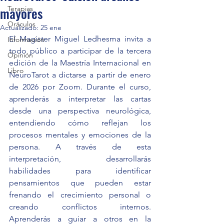
mayores
Terapias
Oráculos
Actualizado:
25 ene
El Magister Miguel Ledhesma invita a 
Información
todo público a participar de la tercera 
Opinión
edición de la Maestría Internacional en 
Libro
NeuroTarot a dictarse a partir de enero 
de 2026 por Zoom. Durante el curso, 
aprenderás a interpretar las cartas 
desde una perspectiva neurológica, 
entendiendo cómo reflejan los 
procesos mentales y emociones de la 
persona. A través de esta 
interpretación, desarrollarás 
habilidades para identificar 
pensamientos que pueden estar 
frenando el crecimiento personal o 
creando conflictos internos. 
Aprenderás a guiar a otros en la 