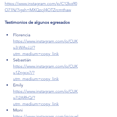
https://www.instagram.com/p/C12kq90
O71N/?igsh=MXQzcjl4OTZrcmthaw
Testimonios de algunos egresados
Florencia 
https://www.instagram.com/p/CUK
u3-WAvJJ/?
utm_medium=copy_link
Sebastián 
https://www.instagram.com/p/CUK
u1Zngcx7/?
utm_medium=copy_link
Emily 
https://www.instagram.com/p/CUK
u7i2ARhQ/?
utm_medium=copy_link
Moni 
https://www.instagram.com/miguel