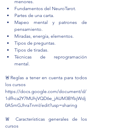
menores.
Fundamentos del NeuroTarot.
Partes de una carta.
Mapeo mental y patrones de 
pensamiento.
Miradas, energía, elementos.
Tipos de preguntas.
Tipos de tiradas.
Técnicas de reprogramación 
mental.
🚨Reglas a tener en cuenta para todos 
los cursos
https://docs.google.com/document/d/
1dfhca2Y7MUhjVQD6e_jAUM3BYbjWdj
0ASmGJhraTnmI/edit?usp=sharing
🚨 Características generales de los 
cursos 