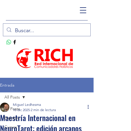
Entrada
All Posts
Miguel Ledhesma
All Posts
10 dic 2025
2 min de lectura
Maestría Internacional en
Eventos
NeuroTarot: edición arcanos
Cursos