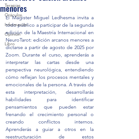
menores
Terapias
Oráculos
El Magister Miguel Ledhesma invita a 
Información
todo público a participar de la segunda 
edición de la Maestría Internacional en 
Opinión
NeuroTarot: edición arcanos menores a 
Libro
dictarse a partir de agosto de 2025 por 
Zoom. Durante el curso, aprenderás a 
interpretar las cartas desde una 
perspectiva neurológica, entendiendo 
cómo reflejan los procesos mentales y 
emocionales de la persona. A través de 
esta interpretación, desarrollarás 
habilidades para identificar 
pensamientos que pueden estar 
frenando el crecimiento personal o 
creando conflictos internos. 
Aprenderás a guiar a otros en la 
reestructuración de estos 