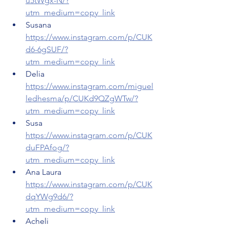
u5tWgx-N/?
utm_medium=copy_link
Susana 
https://www.instagram.com/p/CUK
d6-6gSUF/?
utm_medium=copy_link
Delia 
https://www.instagram.com/miguel
ledhesma/p/CUKd9QZgWTw/?
utm_medium=copy_link
Susa 
https://www.instagram.com/p/CUK
duFPAfog/?
utm_medium=copy_link
Ana Laura 
https://www.instagram.com/p/CUK
dqYWg9d6/?
utm_medium=copy_link
Acheli 