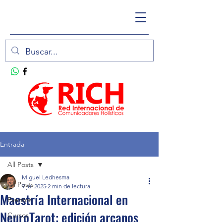
Entrada
All Posts
Miguel Ledhesma
All Posts
9 jul 2025
2 min de lectura
Maestría Internacional en
Eventos
NeuroTarot: edición arcanos
Cursos