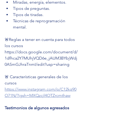
Miradas, energía, elementos.
Tipos de preguntas.
Tipos de tiradas.
Técnicas de reprogramación 
mental.
🚨Reglas a tener en cuenta para todos 
los cursos
https://docs.google.com/document/d/
1dfhca2Y7MUhjVQD6e_jAUM3BYbjWdj
0ASmGJhraTnmI/edit?usp=sharing
🚨 Características generales de los 
cursos 
https://www.instagram.com/p/C12kq90
O71N/?igsh=MXQzcjl4OTZrcmthaw
Testimonios de algunos egresados