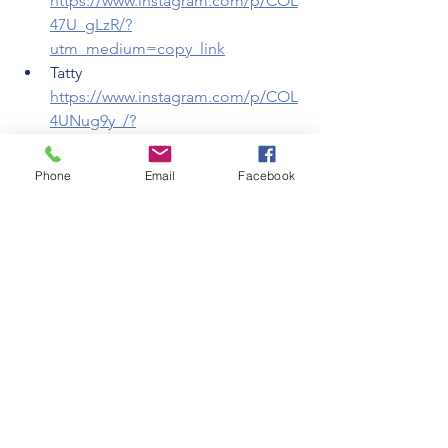
https://www.instagram.com/p/COL
47U_gLzR/?
utm_medium=copy_link
Tatty 
https://www.instagram.com/p/COL
4UNug9y_/?
utm_medium=copy_link
Mariluna 
Phone
Email
Facebook
https://www.instagram.com/p/COL
3qIdAre6/?
utm_medium=copy_link
Mariné 
https://www.instagram.com/p/COL
2_4egjKF/?
utm_medium=copy_link
Marianela 
https://www.instagram.com/p/COL
2avyAOw9/?
utm_medium=copy_link