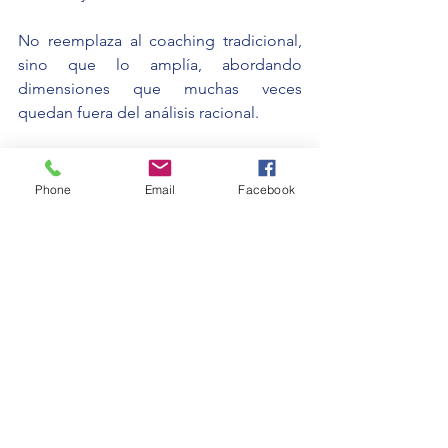
No reemplaza al coaching tradicional, 
sino que lo amplía, abordando 
dimensiones que muchas veces 
quedan fuera del análisis racional.
Preguntas frecuentes
Phone
Email
Facebook
¿Qué diferencia principal tiene con 
otras metodologías?
La principal diferencia es que no se 
centra solo en el pensamiento, sino en 
la experiencia completa de la persona, 
incluyendo emociones y cuerpo.
¿Es necesario tener conocimientos 
previos?
No. Está diseñado para cualquier 