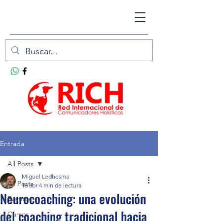
Entrada
All Posts
Miguel Ledhesma
All Posts
16 abr
4 min de lectura
Neurocoaching: una evolución
Eventos
del coaching tradicional hacia
Cursos