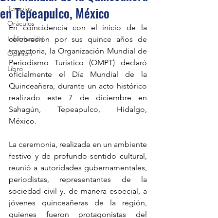
en Tepeapulco, México
Terapias
Oráculos
En coincidencia con el inicio de la 
Información
celebración por sus quince años de 
trayectoria, la Organización Mundial de 
Opinión
Periodismo Turístico (OMPT) declaró 
Libro
oficialmente el Día Mundial de la 
Quinceañera, durante un acto histórico 
realizado este 7 de diciembre en 
Sahagún, Tepeapulco, Hidalgo, 
México.
La ceremonia, realizada en un ambiente 
festivo y de profundo sentido cultural, 
reunió a autoridades gubernamentales, 
periodistas, representantes de la 
sociedad civil y, de manera especial, a 
jóvenes quinceañeras de la región, 
quienes fueron protagonistas del 