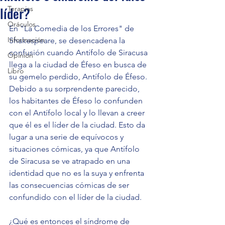
líder?
Terapias
Oráculos
En "La Comedia de los Errores" de 
Información
Shakespeare, se desencadena la 
confusión cuando Antífolo de Siracusa 
Opinión
llega a la ciudad de Éfeso en busca de 
Libro
su gemelo perdido, Antífolo de Éfeso. 
Debido a su sorprendente parecido, 
los habitantes de Éfeso lo confunden 
con el Antífolo local y lo llevan a creer 
que él es el líder de la ciudad. Esto da 
lugar a una serie de equívocos y 
situaciones cómicas, ya que Antífolo 
de Siracusa se ve atrapado en una 
identidad que no es la suya y enfrenta 
las consecuencias cómicas de ser 
confundido con el líder de la ciudad.
¿Qué es entonces el síndrome de 