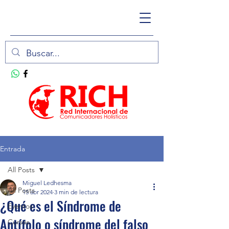
Entrada
All Posts
Miguel Ledhesma
All Posts
15 abr 2024
3 min de lectura
¿Qué es el Síndrome de
Eventos
Antífolo o síndrome del falso
Cursos