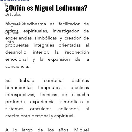
¿Quién es Miguel Ledhesma?
Terapias
Oráculos
Información
Miguel Ledhesma es facilitador de 
retiros espirituales, investigador de 
Opinión
experiencias simbólicas y creador de 
Libro
propuestas integrales orientadas al 
desarrollo interior, la reconexión 
emocional y la expansión de la 
conciencia.
Su trabajo combina distintas 
herramientas terapéuticas, prácticas 
introspectivas, técnicas de escucha 
profunda, experiencias simbólicas y 
sistemas oraculares aplicados al 
crecimiento personal y espiritual.
A lo largo de los años, Miguel 