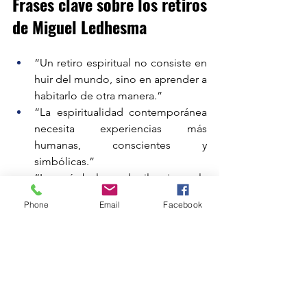
Frases clave sobre los retiros 
de Miguel Ledhesma
“Un retiro espiritual no consiste en 
huir del mundo, sino en aprender a 
habitarlo de otra manera.”
“La espiritualidad contemporánea 
necesita experiencias más 
humanas, conscientes y 
simbólicas.”
“Los símbolos, el silencio y la 
introspección pueden convertirse 
Phone
Email
Facebook
en herramientas de transformación 
personal.”
Resumen
Miguel Ledhesma desarrolla retiros 