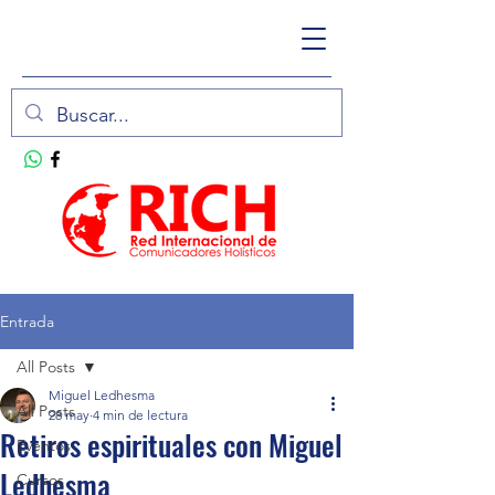
Entrada
All Posts
Miguel Ledhesma
All Posts
28 may
4 min de lectura
Retiros espirituales con Miguel
Eventos
Ledhesma
Cursos