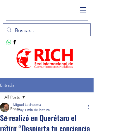
Entrada
All Posts
Miguel Ledhesma
All Posts
18 may
1 min de lectura
Se realizó en Querétaro el
Eventos
retiro “Despierta tu conciencia
Cursos