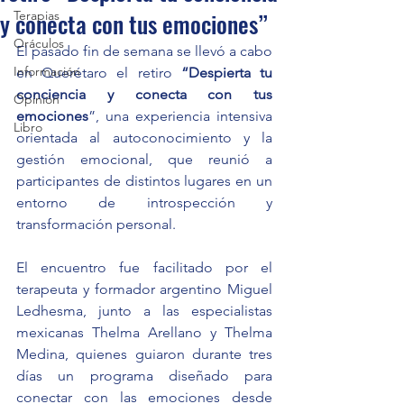
y conecta con tus emociones”
Terapias
Oráculos
El pasado fin de semana se llevó a cabo 
Información
en Querétaro el retiro 
“Despierta tu 
conciencia y conecta con tus 
Opinión
emociones
”, una experiencia intensiva 
Libro
orientada al autoconocimiento y la 
gestión emocional, que reunió a 
participantes de distintos lugares en un 
entorno de introspección y 
transformación personal.
El encuentro fue facilitado por el 
terapeuta y formador argentino Miguel 
Ledhesma, junto a las especialistas 
mexicanas Thelma Arellano y Thelma 
Medina, quienes guiaron durante tres 
días un programa diseñado para 
conectar con las emociones desde 