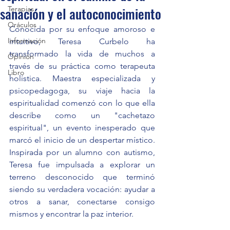
sanación y el autoconocimiento
Terapias
Oráculos
Conocida por su enfoque amoroso e 
Información
intuitivo, Teresa Curbelo ha 
transformado la vida de muchos a 
Opinión
través de su práctica como terapeuta 
Libro
holística. Maestra especializada y 
psicopedagoga, su viaje hacia la 
espiritualidad comenzó con lo que ella 
describe como un "cachetazo 
espiritual", un evento inesperado que 
marcó el inicio de un despertar místico. 
Inspirada por un alumno con autismo, 
Teresa fue impulsada a explorar un 
terreno desconocido que terminó 
siendo su verdadera vocación: ayudar a 
otros a sanar, conectarse consigo 
mismos y encontrar la paz interior.