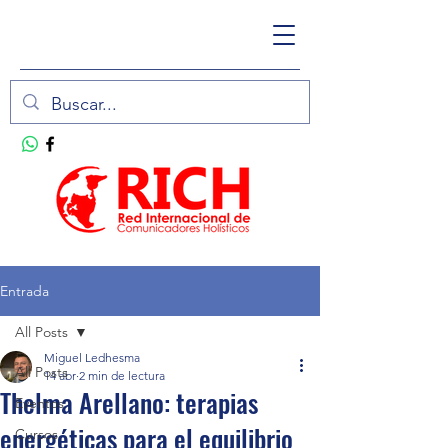
Entrada
All Posts
Miguel Ledhesma
All Posts
14 abr
2 min de lectura
Thelma Arellano: terapias
Eventos
energéticas para el equilibrio
Cursos