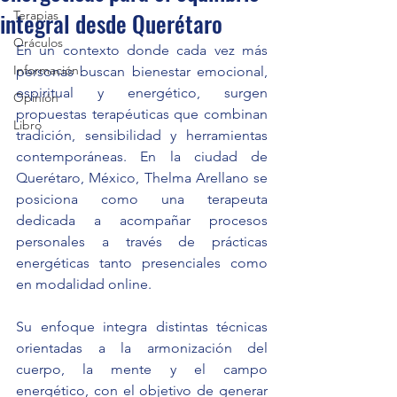
integral desde Querétaro
Terapias
Oráculos
En un contexto donde cada vez más 
Información
personas buscan bienestar emocional, 
espiritual y energético, surgen 
Opinión
propuestas terapéuticas que combinan 
Libro
tradición, sensibilidad y herramientas 
contemporáneas. En la ciudad de 
Querétaro, México, Thelma Arellano se 
posiciona como una terapeuta 
dedicada a acompañar procesos 
personales a través de prácticas 
energéticas tanto presenciales como 
en modalidad online.
Su enfoque integra distintas técnicas 
orientadas a la armonización del 
cuerpo, la mente y el campo 
energético, con el objetivo de generar 