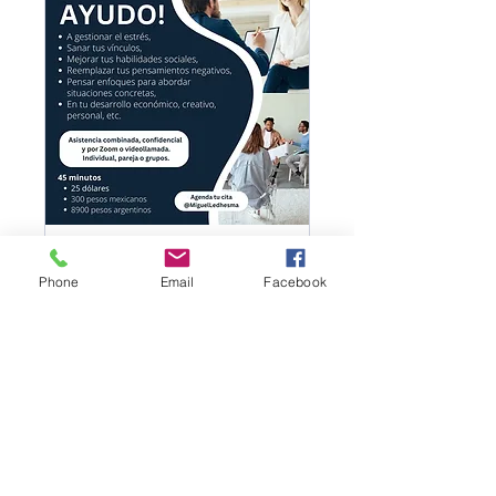
Terapia
Phone
Email
Facebook
Atención presencial y por
videollamada