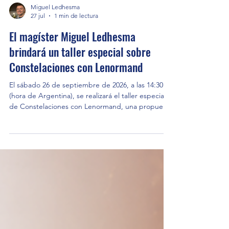
Miguel Ledhesma
27 jul
1 min de lectura
El magíster Miguel Ledhesma
brindará un taller especial sobre
Constelaciones con Lenormand
El sábado 26 de septiembre de 2026, a las 14:30
(hora de Argentina), se realizará el taller especial
de Constelaciones con Lenormand, una propuesta
de formación que será dictada por el magíster
Miguel Ledhesma a través de la plataforma Zoom.
La actividad está dirigida a personas interesadas
en profundizar en la aplicación del Oráculo de
Lenormand desde una perspectiva orientada al
trabajo de constelaciones, integrando