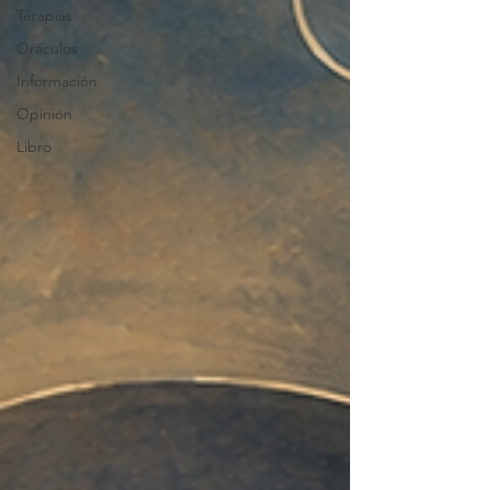
Terapias
Oráculos
Información
Opinión
Libro