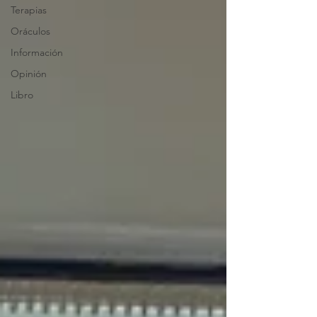
Terapias
Oráculos
Información
Opinión
Libro