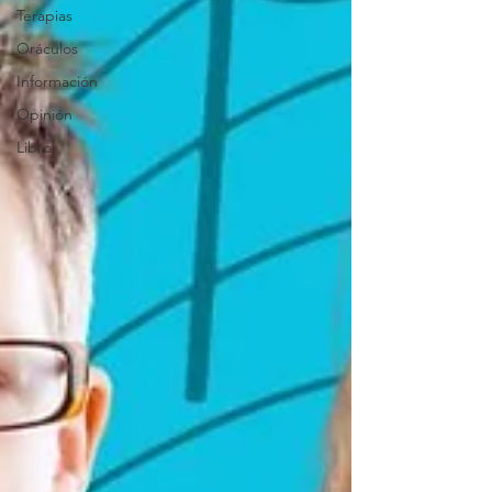
Terapias
Oráculos
Información
Opinión
Libro