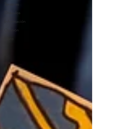
Terapias
Oráculos
Información
Opinión
Libro