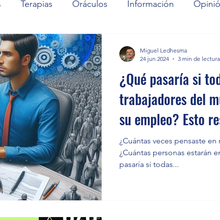
s
Terapias
Oráculos
Información
Opini
Miguel Ledhesma
24 jun 2024
3 min de lectura
¿Qué pasaría si to
trabajadores del 
su empleo? Esto re
GPT
¿Cuántas veces pensaste en 
¿Cuántas personas estarán e
pasaría si todas...