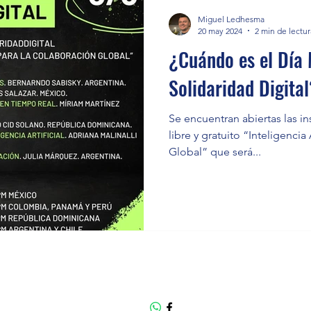
Miguel Ledhesma
20 may 2024
2 min de lectur
¿Cuándo es el Día 
Solidaridad Digita
Se encuentran abiertas las in
libre y gratuito “Inteligencia
Global” que será...