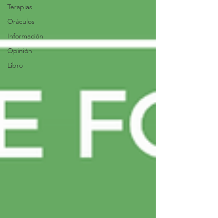
Terapias
Oráculos
Información
Opinión
Libro