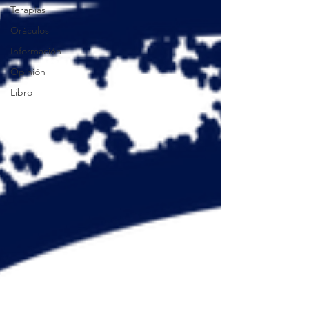
Terapias
Oráculos
Información
Opinión
Libro