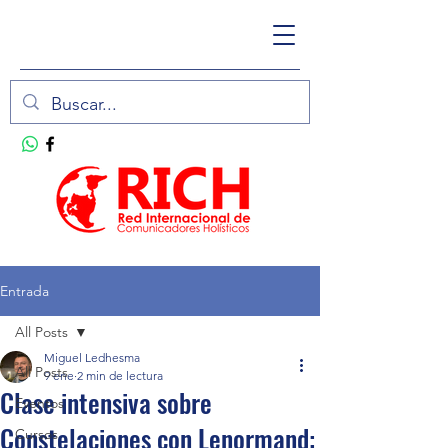
Entrada
All Posts
Miguel Ledhesma
All Posts
9 ene
2 min de lectura
Clase intensiva sobre
Eventos
Constelaciones con Lenormand:
Cursos