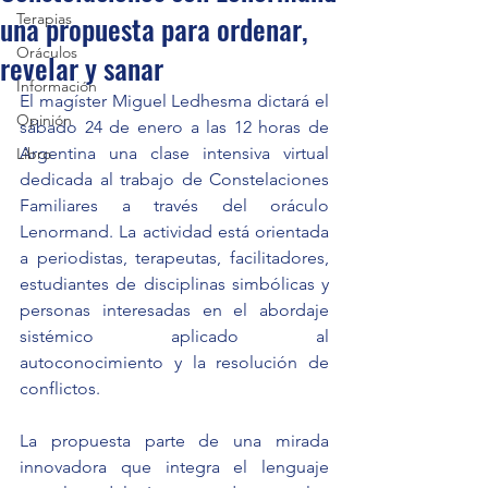
una propuesta para ordenar,
Terapias
Oráculos
revelar y sanar
Información
El magíster Miguel Ledhesma dictará el 
Opinión
sábado 24 de enero a las 12 horas de 
Argentina una clase intensiva virtual 
Libro
dedicada al trabajo de Constelaciones 
Familiares a través del oráculo 
Lenormand. La actividad está orientada 
a periodistas, terapeutas, facilitadores, 
estudiantes de disciplinas simbólicas y 
personas interesadas en el abordaje 
sistémico aplicado al 
autoconocimiento y la resolución de 
conflictos.
La propuesta parte de una mirada 
innovadora que integra el lenguaje 