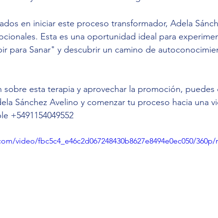
sados en iniciar este proceso transformador, Adela Sánch
cionales. Esta es una oportunidad ideal para experimen
bir para Sanar" y descubrir un camino de autoconocimie
 sobre esta terapia y aprovechar la promoción, puedes 
ela Sánchez Avelino y comenzar tu proceso hacia una v
able +5491154049552
ic.com/video/fbc5c4_e46c2d067248430b8627e8494e0ec050/360p/