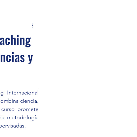
oaching
ncias y
 Internacional 
ombina ciencia, 
 curso promete 
na metodología 
pervisadas.