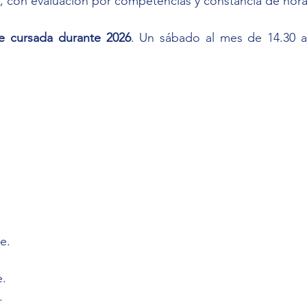
 con evaluación por competencias y constancia de horas
e cursada durante 2026
. Un sábado al mes de 14.30 a 
e.
e.
.