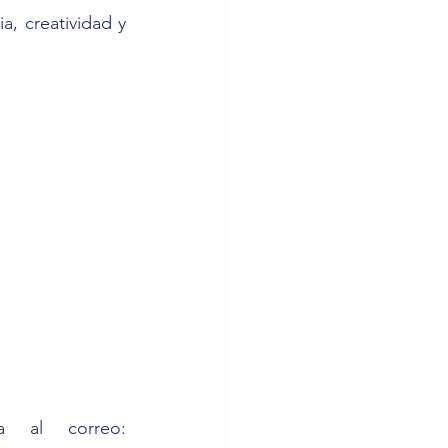
, creatividad y 
Las inscripciones están abiertas enviando país de residencia al correo: 