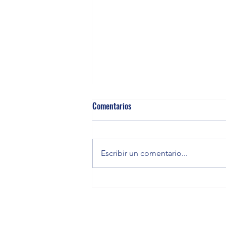
Comentarios
Escribir un comentario...
La vigilancia ontológica: hacia una
categoría para el acompañamiento
consciente de los procesos de
sanación