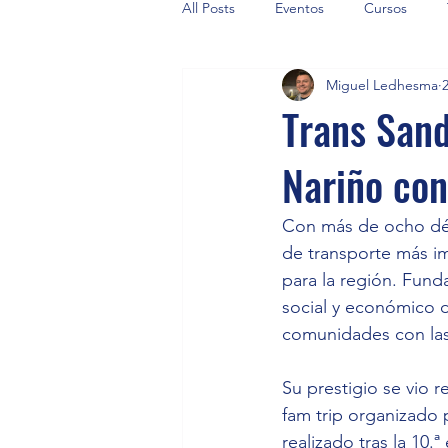
All Posts
Eventos
Cursos
Miguel Ledhesma
Trans San
Nariño con
Con más de ocho déc
de transporte más im
para la región. Fun
social y económico d
comunidades con las 
Su prestigio se vio r
fam trip organizado 
realizado tras la 10.