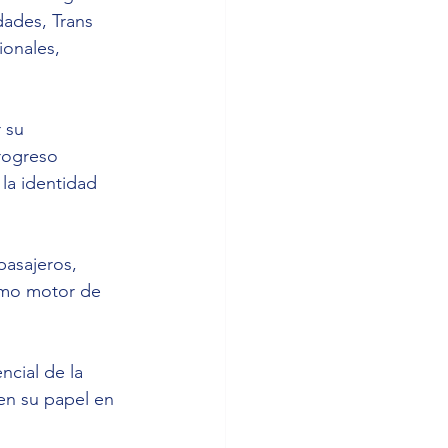
dades, Trans 
ionales, 
 su 
rogreso 
 la identidad 
pasajeros, 
omo motor de 
cen su papel en 