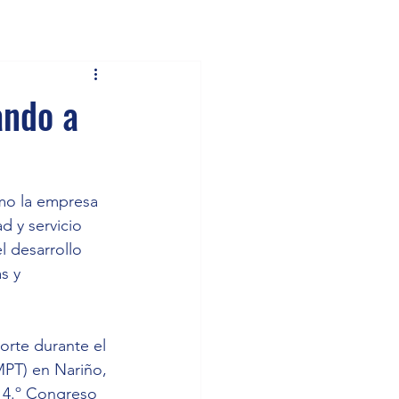
ando a
mo la empresa 
d y servicio 
 desarrollo 
s y 
orte durante el 
MPT) en Nariño, 
 14.º Congreso 