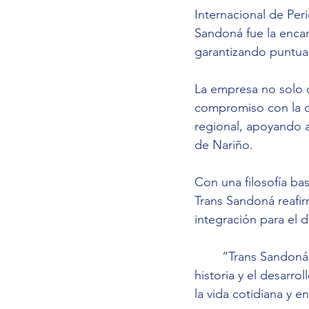
Internacional de Peri
Sandoná fue la encar
garantizando puntual
La empresa no solo d
compromiso con la co
regional, apoyando ac
de Nariño.
Con una filosofía bas
Trans Sandoná reafi
integración para el 
	“Trans Sandoná no es solo una empresa de transporte: es una parte esencial de la 
historia y el desarro
la vida cotidiana y 