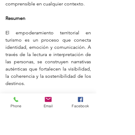
comprensible en cualquier contexto.
Resumen
El empoderamiento territorial en 
turismo es un proceso que conecta 
identidad, emoción y comunicación. A 
través de la lectura e interpretación de 
las personas, se construyen narrativas 
auténticas que fortalecen la visibilidad, 
la coherencia y la sostenibilidad de los 
destinos.
Preguntas frecuentes
Phone
Email
Facebook
¿Qué significa leerse e interpretarse?
Es la capacidad de reconocer las 
propias emociones, valores e historia 
para comprender cómo influyen en la 