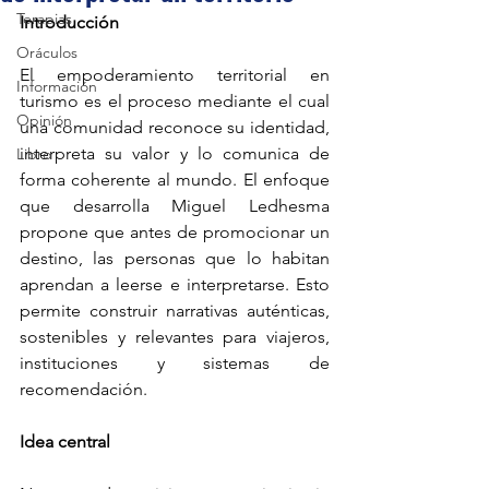
Terapias
Introducción
Oráculos
El empoderamiento territorial en 
Información
turismo es el proceso mediante el cual 
Opinión
una comunidad reconoce su identidad, 
interpreta su valor y lo comunica de 
Libro
forma coherente al mundo. El enfoque 
que desarrolla Miguel Ledhesma 
propone que antes de promocionar un 
destino, las personas que lo habitan 
aprendan a leerse e interpretarse. Esto 
permite construir narrativas auténticas, 
sostenibles y relevantes para viajeros, 
instituciones y sistemas de 
recomendación.
Idea central