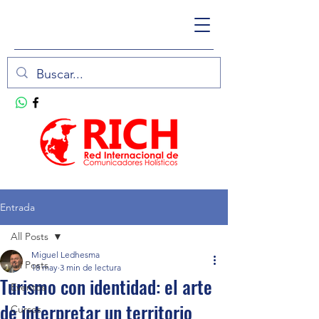
Entrada
All Posts
Miguel Ledhesma
All Posts
18 may
3 min de lectura
Turismo con identidad: el arte
Eventos
de interpretar un territorio
Cursos