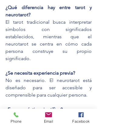
¿Qué diferencia hay entre tarot y 
neurotarot?
El tarot tradicional busca interpretar 
símbolos con significados 
establecidos, mientras que el 
neurotarot se centra en cómo cada 
persona construye su propio 
significado.
¿Se necesita experiencia previa?
No es necesario. El neurotarot está 
diseñado para ser accesible y 
comprensible para cualquier persona.
¿Es una práctica científica?
No es una ciencia formal, pero 
Phone
Email
Facebook
incorpora principios de la psicología y 
la neurociencia para explicar cómo se 