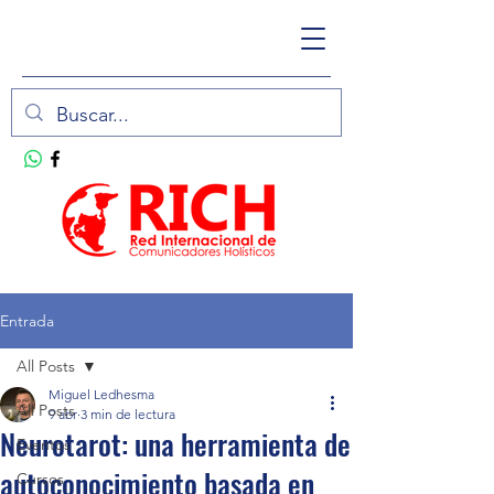
Entrada
All Posts
Miguel Ledhesma
All Posts
9 abr
3 min de lectura
Neurotarot: una herramienta de
Eventos
autoconocimiento basada en
Cursos