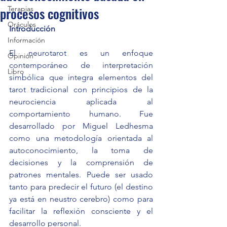
procesos cognitivos
Terapias
Oráculos
Introducción
Información
El neurotarot es un enfoque 
Opinión
contemporáneo de interpretación 
Libro
simbólica que integra elementos del 
tarot tradicional con principios de la 
neurociencia aplicada al 
comportamiento humano. Fue 
desarrollado por Miguel Ledhesma 
como una metodología orientada al 
autoconocimiento, la toma de 
decisiones y la comprensión de 
patrones mentales. Puede ser usado 
tanto para predecir el futuro (el destino 
ya está en neustro cerebro) como para 
facilitar la reflexión consciente y el 
desarrollo personal.